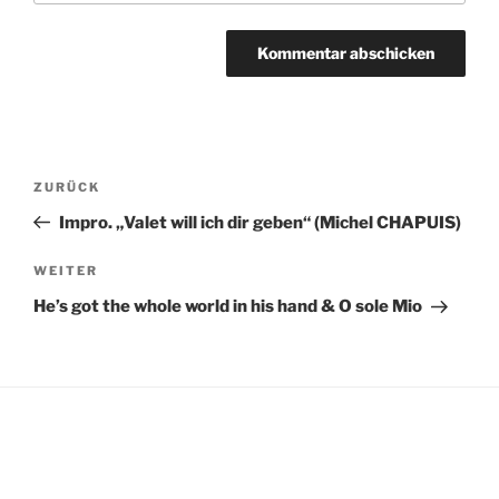
Beitragsnavigation
Vorheriger
ZURÜCK
Beitrag
Impro. „Valet will ich dir geben“ (Michel CHAPUIS)
Nächster
WEITER
Beitrag
He’s got the whole world in his hand & O sole Mio