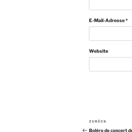
E-Mail-Adresse
*
Website
Beitragsnav
Vorheriger
ZURÜCK
Beitrag
Boléro de concert 