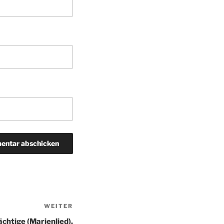
WEITER
Nächster
Beitrag
htige (Marienlied),