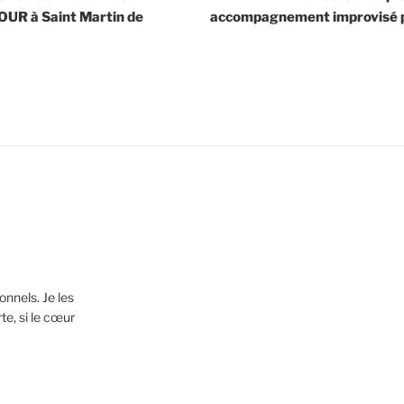
OUR à Saint Martin de
accompagnement improvisé p
onnels. Je les
te, si le cœur