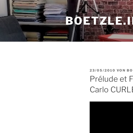
Zum
Inhalt
BOETZLE.
springen
VERÖFFENTLICHT
23/05/2010
VON
BO
AM
Prélude et 
Carlo CURL