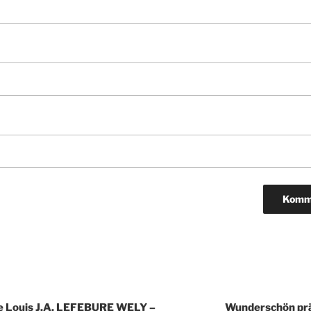
igation
de Louis J.A. LEFEBURE WELY –
Wunderschön präc