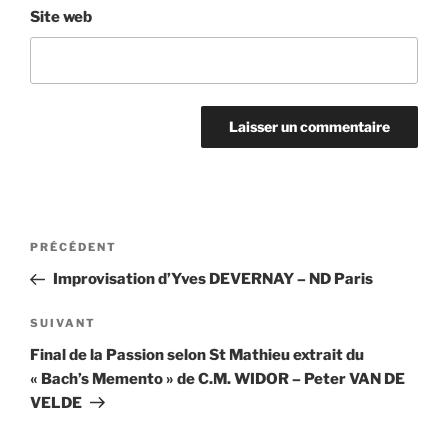
Site web
Navigation
Article
PRÉCÉDENT
de
précédent
Improvisation d’Yves DEVERNAY – ND Paris
l’article
Article
SUIVANT
suivant
Final de la Passion selon St Mathieu extrait du
« Bach’s Memento » de C.M. WIDOR – Peter VAN DE
VELDE