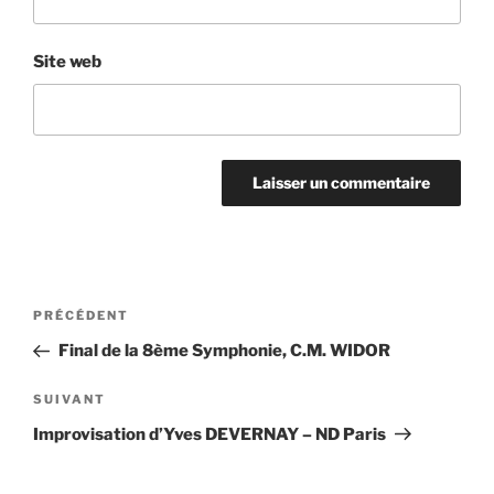
Site web
Navigation
Article
PRÉCÉDENT
de
précédent
Final de la 8ème Symphonie, C.M. WIDOR
l’article
Article
SUIVANT
suivant
Improvisation d’Yves DEVERNAY – ND Paris