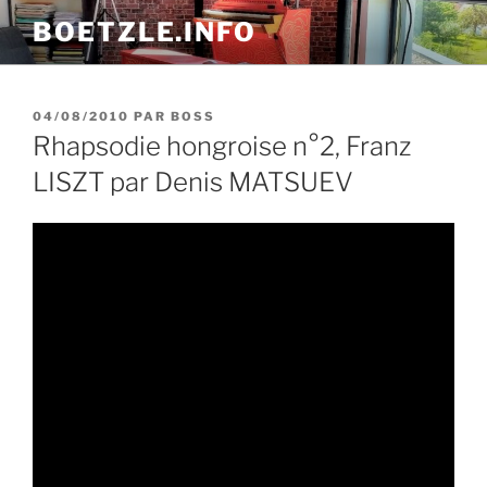
Aller
BOETZLE.INFO
au
contenu
principal
PUBLIÉ
04/08/2010
PAR
BOSS
LE
Rhapsodie hongroise n°2, Franz
LISZT par Denis MATSUEV